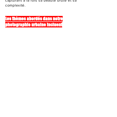
capturant à la fois sa beauté brute et sa
complexité.
Les thèmes abordés dans notre
photographie urbaine incluent
l'architecture contemporaine, les
espaces publics, l'art urbain, la vie
quotidienne en ville, et bien plus
encore. Chaque image raconte une
histoire, offrant une perspective
authentique et captivante de la vie
urbaine.
Nous croyons que la photographie
urbaine est un témoignage visuel
puissant de l'évolution de nos villes. En
capturant ces moments uniques, nous
aspirons à susciter une réflexion sur la
place de l'homme dans son
environnement urbain, et à mettre en
lumière la diversité et la richesse des
paysages urbains contemporains.